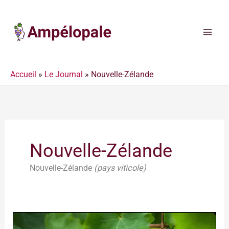
Aller
au
contenu
Accueil
»
Le Journal
»
Nouvelle-Zélande
Nouvelle-Zélande
Nouvelle-Zélande
(pays viticole)
les