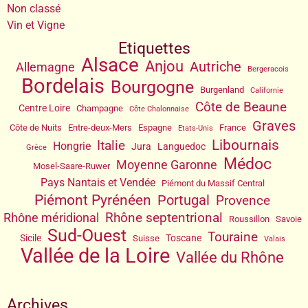
Non classé
Vin et Vigne
Etiquettes
Alsace
Anjou
Autriche
Allemagne
Bergeracois
Bordelais
Bourgogne
Burgenland
Californie
Côte de Beaune
Centre Loire
Champagne
Côte Chalonnaise
Graves
Côte de Nuits
Entre-deux-Mers
Espagne
France
Etats-Unis
Libournais
Italie
Hongrie
Jura
Languedoc
Grèce
Médoc
Moyenne Garonne
Mosel-Saare-Ruwer
Pays Nantais et Vendée
Piémont du Massif Central
Piémont Pyrénéen
Portugal
Provence
Rhône septentrional
Rhône méridional
Roussillon
Savoie
Sud-Ouest
Touraine
Sicile
Toscane
Suisse
Valais
Vallée de la Loire
Vallée du Rhône
Archives