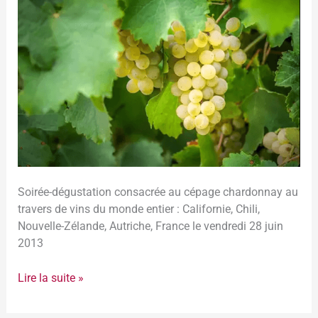
Chardonnays
du
monde
le
28
juin
2013
Soirée-dégustation consacrée au cépage chardonnay au
travers de vins du monde entier : Californie, Chili,
Nouvelle-Zélande, Autriche, France le vendredi 28 juin
2013
Lire la suite »