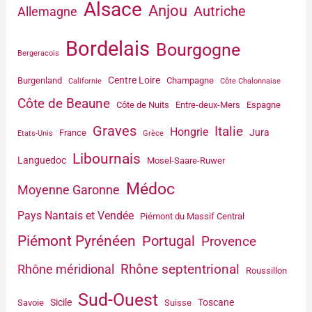
Alsace
Anjou
Autriche
Allemagne
Bordelais
Bourgogne
Bergeracois
Centre Loire
Burgenland
Champagne
Californie
Côte Chalonnaise
Côte de Beaune
Côte de Nuits
Entre-deux-Mers
Espagne
Graves
Italie
Hongrie
Jura
France
Etats-Unis
Grèce
Libournais
Languedoc
Mosel-Saare-Ruwer
Médoc
Moyenne Garonne
Pays Nantais et Vendée
Piémont du Massif Central
Piémont Pyrénéen
Portugal
Provence
Rhône septentrional
Rhône méridional
Roussillon
Sud-Ouest
Sicile
Toscane
Savoie
Suisse