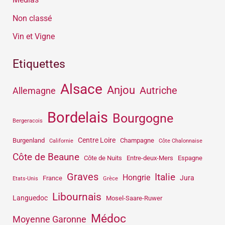
Non classé
Vin et Vigne
Etiquettes
Alsace
Anjou
Autriche
Allemagne
Bordelais
Bourgogne
Bergeracois
Centre Loire
Burgenland
Champagne
Californie
Côte Chalonnaise
Côte de Beaune
Côte de Nuits
Entre-deux-Mers
Espagne
Graves
Italie
Hongrie
Jura
France
Etats-Unis
Grèce
Libournais
Languedoc
Mosel-Saare-Ruwer
Médoc
Moyenne Garonne