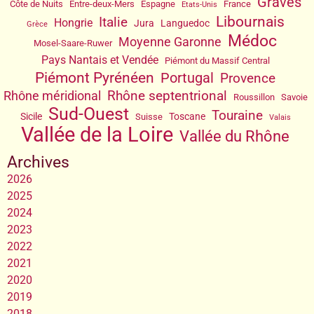
Graves
Côte de Nuits
Entre-deux-Mers
Espagne
France
Etats-Unis
Libournais
Italie
Hongrie
Jura
Languedoc
Grèce
Médoc
Moyenne Garonne
Mosel-Saare-Ruwer
Pays Nantais et Vendée
Piémont du Massif Central
Piémont Pyrénéen
Portugal
Provence
Rhône septentrional
Rhône méridional
Roussillon
Savoie
Sud-Ouest
Touraine
Sicile
Toscane
Suisse
Valais
Vallée de la Loire
Vallée du Rhône
Archives
2026
2025
2024
2023
2022
2021
2020
2019
2018