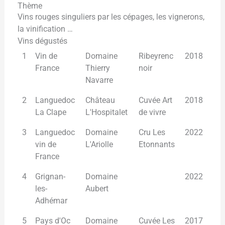
Thème
Vins rouges singuliers par les cépages, les vignerons,
la vinification …
Vins dégustés
1
Vin de
Domaine
Ribeyrenc
2018
France
Thierry
noir
Navarre
2
Languedoc
Château
Cuvée Art
2018
La Clape
L'Hospitalet
de vivre
3
Languedoc
Domaine
Cru Les
2022
vin de
L'Ariolle
Etonnants
France
4
Grignan-
Domaine
2022
les-
Aubert
Adhémar
5
Pays d'Oc
Domaine
Cuvée Les
2017