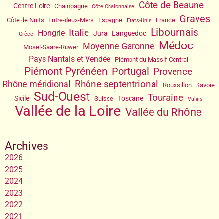
Côte de Beaune
Centre Loire
Champagne
Côte Chalonnaise
Graves
Côte de Nuits
Entre-deux-Mers
Espagne
France
Etats-Unis
Libournais
Italie
Hongrie
Jura
Languedoc
Grèce
Médoc
Moyenne Garonne
Mosel-Saare-Ruwer
Pays Nantais et Vendée
Piémont du Massif Central
Piémont Pyrénéen
Portugal
Provence
Rhône septentrional
Rhône méridional
Roussillon
Savoie
Sud-Ouest
Touraine
Sicile
Toscane
Suisse
Valais
Vallée de la Loire
Vallée du Rhône
Archives
2026
2025
2024
2023
2022
2021