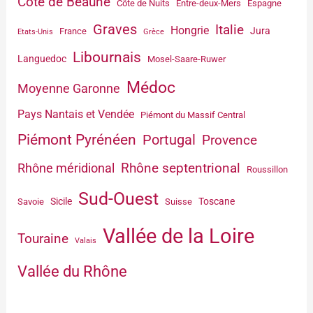
Côte de Beaune
Côte de Nuits
Entre-deux-Mers
Espagne
Graves
Italie
Hongrie
Jura
France
Etats-Unis
Grèce
Libournais
Languedoc
Mosel-Saare-Ruwer
Médoc
Moyenne Garonne
Pays Nantais et Vendée
Piémont du Massif Central
Piémont Pyrénéen
Portugal
Provence
Rhône septentrional
Rhône méridional
Roussillon
Sud-Ouest
Sicile
Toscane
Savoie
Suisse
Vallée de la Loire
Touraine
Valais
Vallée du Rhône