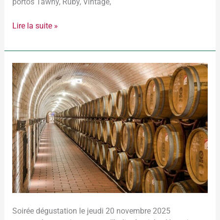
portos Tawny, Ruby, Vintage,
Lire la suite »
2025-
11-
20
–
Rouges
d’Europe
Soirée dégustation le jeudi 20 novembre 2025