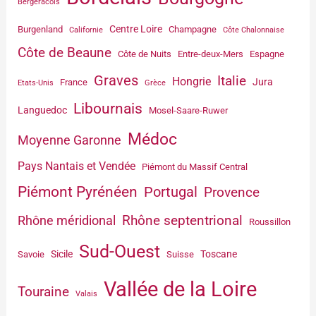
Bergeracois
Centre Loire
Burgenland
Champagne
Californie
Côte Chalonnaise
Côte de Beaune
Côte de Nuits
Entre-deux-Mers
Espagne
Graves
Italie
Hongrie
Jura
France
Etats-Unis
Grèce
Libournais
Languedoc
Mosel-Saare-Ruwer
Médoc
Moyenne Garonne
Pays Nantais et Vendée
Piémont du Massif Central
Piémont Pyrénéen
Portugal
Provence
Rhône septentrional
Rhône méridional
Roussillon
Sud-Ouest
Sicile
Toscane
Savoie
Suisse
Vallée de la Loire
Touraine
Valais