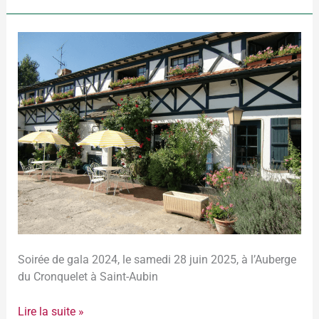
Dîner
de
gala,samedi
28
juin
2025
Soirée de gala 2024, le samedi 28 juin 2025, à l’Auberge
du Cronquelet à Saint-Aubin
Lire la suite »