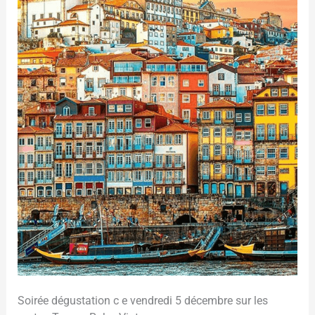
–
Transversale
de
Portos
Soirée dégustation c e vendredi 5 décembre sur les