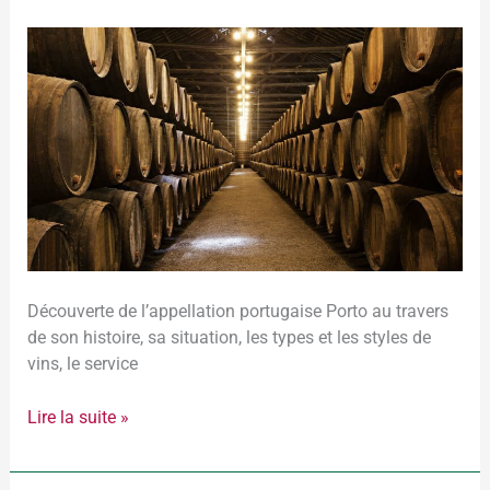
Une
appellation
:
le
vin
de
Porto
Découverte de l’appellation portugaise Porto au travers
de son histoire, sa situation, les types et les styles de
vins, le service
Lire la suite »