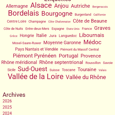
Alsace
Anjou
Autriche
Allemagne
Bergeracois
Bordelais
Bourgogne
Burgenland
Californie
Côte de Beaune
Centre Loire
Champagne
Côte Chalonnaise
Graves
Côte de Nuits
Entre-deux-Mers
Espagne
France
Etats-Unis
Libournais
Italie
Hongrie
Jura
Languedoc
Grèce
Médoc
Moyenne Garonne
Mosel-Saare-Ruwer
Pays Nantais et Vendée
Piémont du Massif Central
Piémont Pyrénéen
Portugal
Provence
Rhône septentrional
Rhône méridional
Roussillon
Savoie
Sud-Ouest
Touraine
Sicile
Toscane
Suisse
Valais
Vallée de la Loire
Vallée du Rhône
Archives
2026
2025
2024