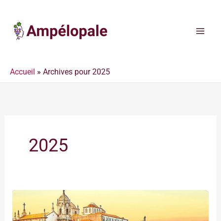
Aller
au
contenu
Accueil
»
Archives pour 2025
2025
2025-
12-
05