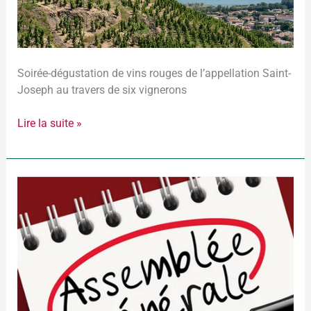
28
–
Vins
rouges
Soirée-dégustation de vins rouges de l’appellation Saint-
de
Joseph au travers de six vignerons
l’appellation
Saint-
Lire la suite »
Joseph
2025-
03-
28
–
Assemblée
Générale
Ordinaire
Annuelle