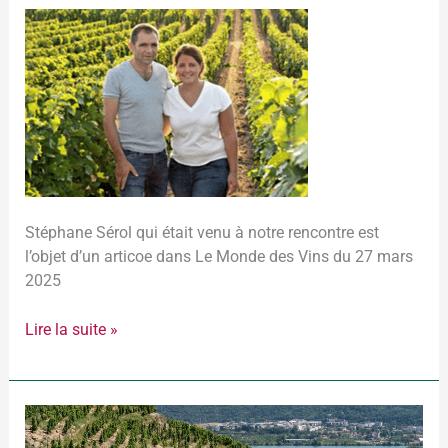
Stéphane
Sérol,
emblème
de
la
côte
roannaise
Stéphane Sérol qui était venu à notre rencontre est
l’objet d’un articoe dans Le Monde des Vins du 27 mars
2025
Lire la suite »
2025-
03-