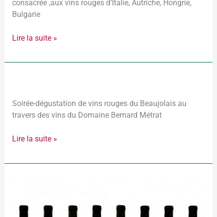
consacrée ,aux vins rouges d’Italie, Autriche, Hongrie,
Bulgarie
Lire la suite »
2025-
10-
24
Soirée-dégustation de vins rouges du Beaujolais au
–
travers des vins du Domaine Bernard Métrat
Domaine
Bernard
Lire la suite »
Métrat
Dégustation
à
l’aveugle
de