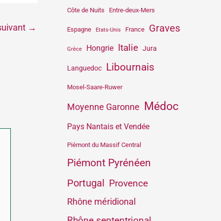
Côte de Nuits
Entre-deux-Mers
Graves
 suivant
→
Espagne
France
Etats-Unis
Italie
Hongrie
Jura
Grèce
Libournais
Languedoc
Mosel-Saare-Ruwer
Médoc
Moyenne Garonne
Pays Nantais et Vendée
Piémont du Massif Central
Piémont Pyrénéen
Portugal
Provence
Rhône méridional
Rhône septentrional