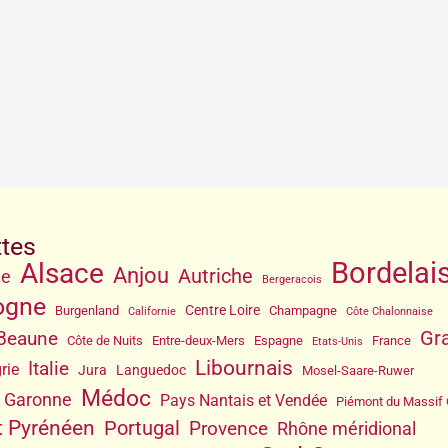
ttes
Bordelai
Alsace
Anjou
Autriche
ne
Bergeracois
ogne
Centre Loire
Burgenland
Champagne
Californie
Côte Chalonnaise
Gr
 Beaune
Côte de Nuits
Entre-deux-Mers
Espagne
France
Etats-Unis
Libournais
Italie
rie
Jura
Languedoc
Mosel-Saare-Ruwer
Médoc
 Garonne
Pays Nantais et Vendée
Piémont du Massif 
 Pyrénéen
Portugal
Provence
Rhône méridional