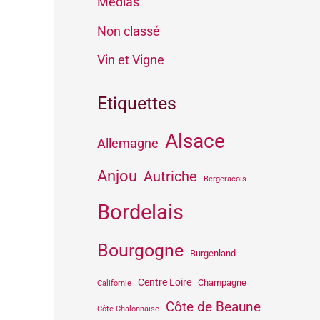
Médias
Non classé
Vin et Vigne
Etiquettes
Alsace
Allemagne
Anjou
Autriche
Bergeracois
Bordelais
Bourgogne
Burgenland
Centre Loire
Champagne
Californie
Côte de Beaune
Côte Chalonnaise