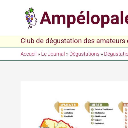
Aller
au
contenu
Club de dégustation des amateurs d
Accueil
»
Le Journal
»
Dégustations
»
Dégustati